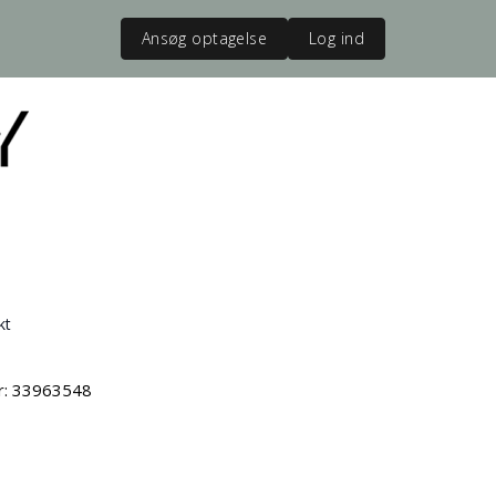
Ansøg optagelse
Log ind
kt
vr: 33963548