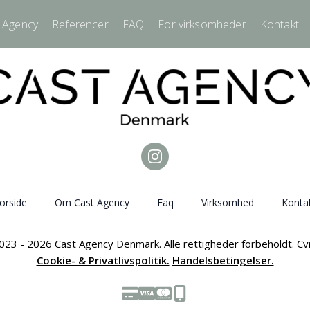
 Agency
Referencer
FAQ
For virksomheder
Kontakt
orside
Om Cast Agency
Faq
Virksomhed
Konta
023 - 2026 Cast Agency Denmark. Alle rettigheder forbeholdt. C
Cookie- & Privatlivspolitik.
Handelsbetingelser.