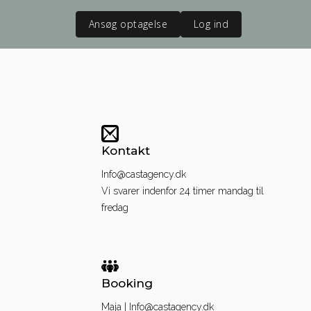
Ansøg optagelse
Log ind
Kontakt
Info@castagency.dk
Vi svarer indenfor 24 timer mandag til
fredag
Booking
Maja | Info@castagency.dk