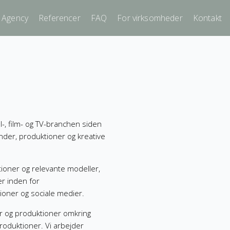
 Agency
Referencer
FAQ
For virksomheder
Kontakt
-, film- og TV-branchen siden
der, produktioner og kreative
ioner og relevante modeller,
er inden for
ioner og sociale medier.
r og produktioner omkring
 produktioner. Vi arbejder