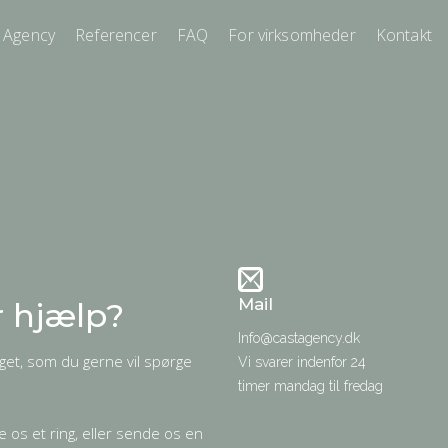
 Agency
Referencer
FAQ
For virksomheder
Kontakt
Mail
r hjælp?
Info@castagency.dk
oget, som du gerne vil spørge
Vi svarer indenfor 24
timer mandag til fredag
ve os et ring, eller sende os en