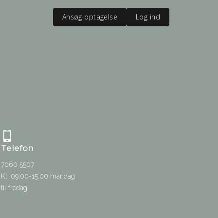
Ansøg optagelse
Log ind
Telefon
7060 5507
Kl. 09.00-15.00 mandag
til fredag