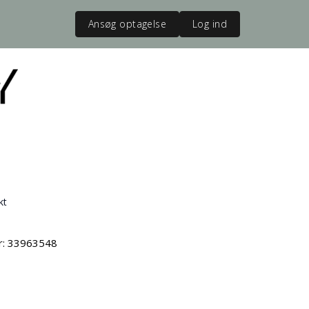
Ansøg optagelse
Log ind
kt
vr: 33963548