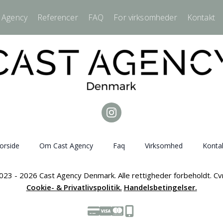
 Agency
Referencer
FAQ
For virksomheder
Kontakt
orside
Om Cast Agency
Faq
Virksomhed
Konta
023 - 2026 Cast Agency Denmark. Alle rettigheder forbeholdt. C
Cookie- & Privatlivspolitik.
Handelsbetingelser.