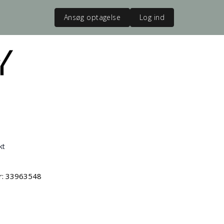
Ansøg optagelse
Log ind
kt
vr: 33963548