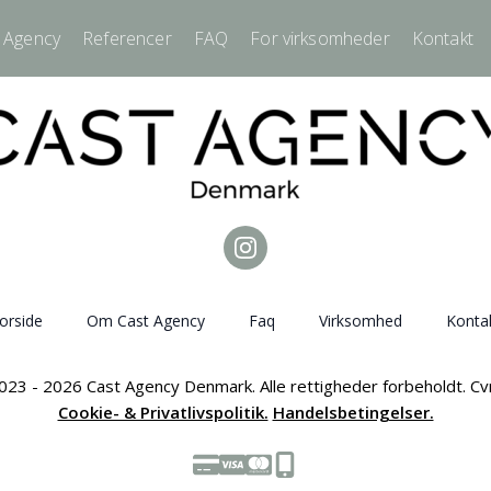
 Agency
Referencer
FAQ
For virksomheder
Kontakt
orside
Om Cast Agency
Faq
Virksomhed
Konta
023 - 2026 Cast Agency Denmark. Alle rettigheder forbeholdt. C
Cookie- & Privatlivspolitik.
Handelsbetingelser.