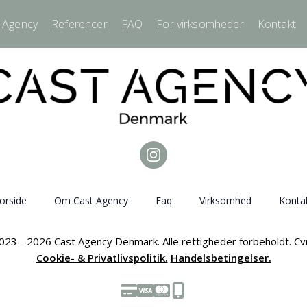
 Agency
Referencer
FAQ
For virksomheder
Kontakt
orside
Om Cast Agency
Faq
Virksomhed
Konta
023 - 2026 Cast Agency Denmark. Alle rettigheder forbeholdt. C
Cookie- & Privatlivspolitik.
Handelsbetingelser.