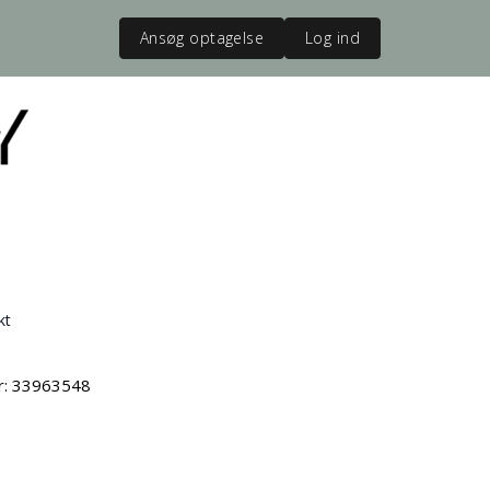
Ansøg optagelse
Log ind
kt
vr: 33963548