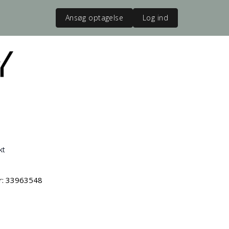
Ansøg optagelse
Log ind
kt
vr: 33963548