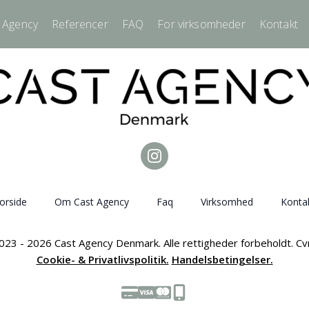
 Agency
Referencer
FAQ
For virksomheder
Kontakt
orside
Om Cast Agency
Faq
Virksomhed
Konta
023 - 2026 Cast Agency Denmark. Alle rettigheder forbeholdt. C
Cookie- & Privatlivspolitik.
Handelsbetingelser.