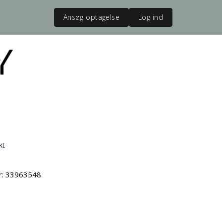
Ansøg optagelse
Log ind
kt
vr: 33963548