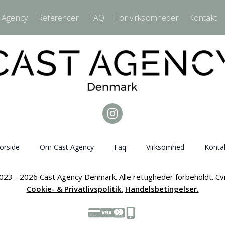
 Agency
Referencer
FAQ
For virksomheder
Kontakt
orside
Om Cast Agency
Faq
Virksomhed
Konta
023 - 2026 Cast Agency Denmark. Alle rettigheder forbeholdt. C
Cookie- & Privatlivspolitik.
Handelsbetingelser.