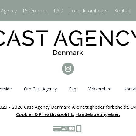
 Agency
Referencer
FAQ
For virksomheder
Kontakt
orside
Om Cast Agency
Faq
Virksomhed
Konta
023 - 2026 Cast Agency Denmark. Alle rettigheder forbeholdt. C
Cookie- & Privatlivspolitik.
Handelsbetingelser.