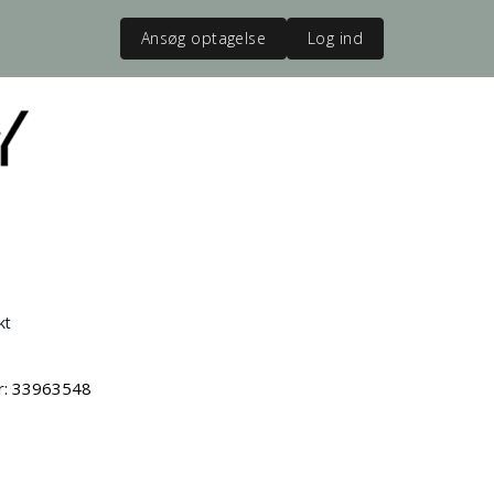
Ansøg optagelse
Log ind
kt
vr: 33963548