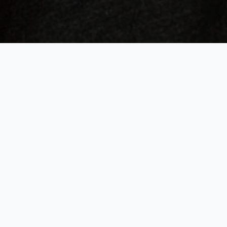
Adgang til kataloget
Du har som brand eller virksomhed mulighed for at søge
i kataloget iblandt alle vores modeller og artister. Vi har
et bredt udvalg, så vi bedst muligt kan matche din
forespørgsel.
BUREAUETS NAVN *