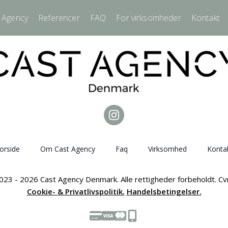
 Agency
Referencer
FAQ
For virksomheder
Kontakt
orside
Om Cast Agency
Faq
Virksomhed
Konta
023 - 2026 Cast Agency Denmark. Alle rettigheder forbeholdt. C
Cookie- & Privatlivspolitik.
Handelsbetingelser.