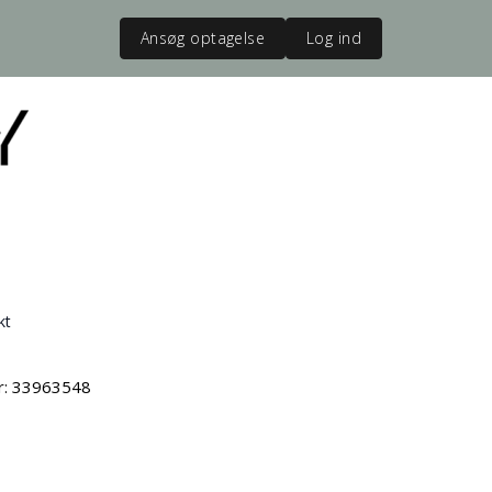
Ansøg optagelse
Log ind
kt
vr: 33963548