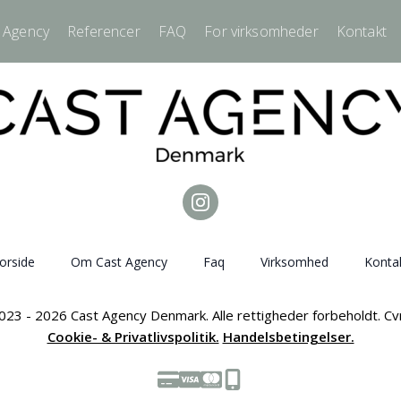
 Agency
Referencer
FAQ
For virksomheder
Kontakt
orside
Om Cast Agency
Faq
Virksomhed
Konta
023 - 2026 Cast Agency Denmark. Alle rettigheder forbeholdt. C
Cookie- & Privatlivspolitik.
Handelsbetingelser.