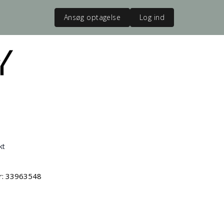
Ansøg optagelse
Log ind
kt
vr: 33963548