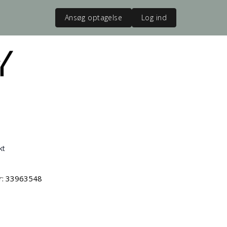
Ansøg optagelse
Log ind
kt
vr: 33963548