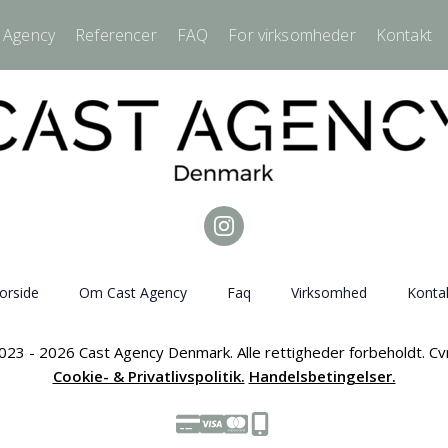
 Agency
Referencer
FAQ
For virksomheder
Kontakt
orside
Om Cast Agency
Faq
Virksomhed
Konta
023 - 2026 Cast Agency Denmark. Alle rettigheder forbeholdt. C
Cookie- & Privatlivspolitik.
Handelsbetingelser.