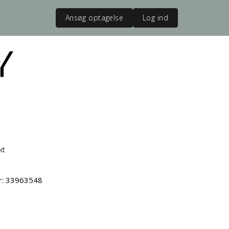
Ansøg optagelse
Log ind
kt
vr: 33963548