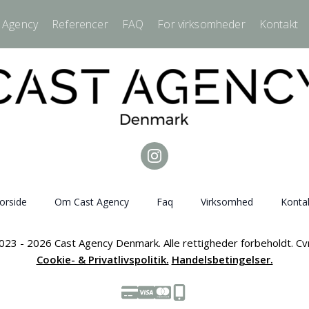
 Agency
Referencer
FAQ
For virksomheder
Kontakt
orside
Om Cast Agency
Faq
Virksomhed
Konta
023 - 2026 Cast Agency Denmark. Alle rettigheder forbeholdt. C
Cookie- & Privatlivspolitik.
Handelsbetingelser.