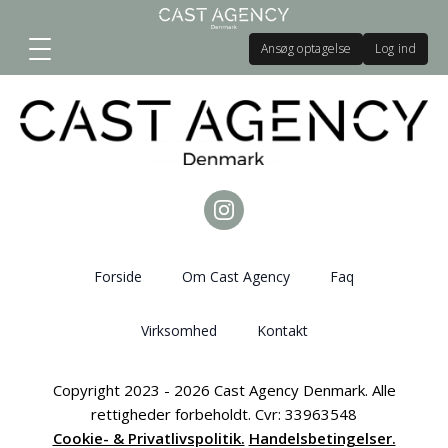
Ansøg optagelse
Log ind
Forside
Om Cast Agency
Faq
Virksomhed
Kontakt
Copyright 2023 - 2026 Cast Agency Denmark. Alle
rettigheder forbeholdt. Cvr: 33963548
Cookie- & Privatlivspolitik.
Handelsbetingelser.