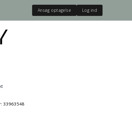
Ansøg optagelse
Log ind
kt
vr: 33963548