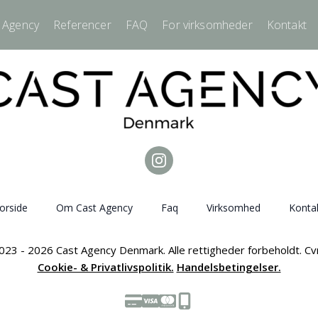
 Agency
Referencer
FAQ
For virksomheder
Kontakt
orside
Om Cast Agency
Faq
Virksomhed
Konta
023 - 2026 Cast Agency Denmark. Alle rettigheder forbeholdt. C
Cookie- & Privatlivspolitik.
Handelsbetingelser.