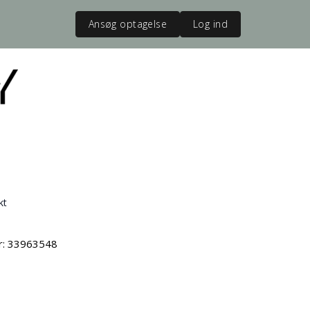
Ansøg optagelse
Log ind
kt
vr: 33963548