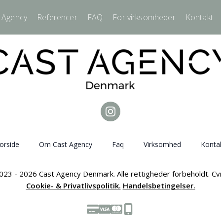
 Agency
Referencer
FAQ
For virksomheder
Kontakt
orside
Om Cast Agency
Faq
Virksomhed
Konta
023 - 2026 Cast Agency Denmark. Alle rettigheder forbeholdt. C
Cookie- & Privatlivspolitik.
Handelsbetingelser.