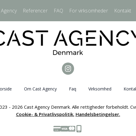
 Agency
Referencer
FAQ
For virksomheder
Kontakt
orside
Om Cast Agency
Faq
Virksomhed
Konta
023 - 2026 Cast Agency Denmark. Alle rettigheder forbeholdt. C
Cookie- & Privatlivspolitik.
Handelsbetingelser.