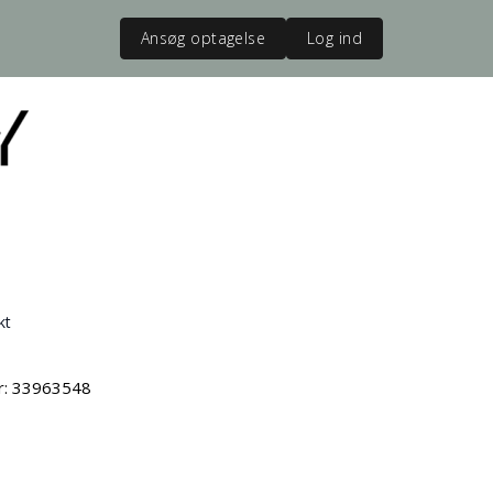
Ansøg optagelse
Log ind
kt
vr: 33963548