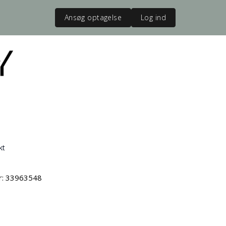
Ansøg optagelse
Log ind
kt
vr: 33963548