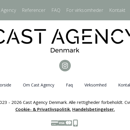
 Agency
Referencer
FAQ
For virksomheder
Kontakt
orside
Om Cast Agency
Faq
Virksomhed
Konta
023 - 2026 Cast Agency Denmark. Alle rettigheder forbeholdt. C
Cookie- & Privatlivspolitik.
Handelsbetingelser.