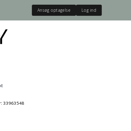
Ansøg optagelse
Log ind
kt
vr: 33963548