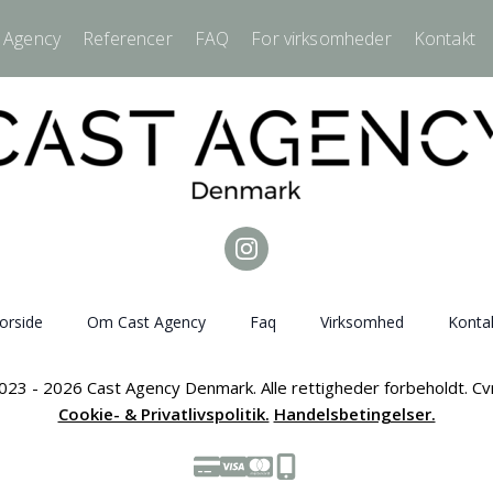
 Agency
Referencer
FAQ
For virksomheder
Kontakt
orside
Om Cast Agency
Faq
Virksomhed
Konta
023 - 2026 Cast Agency Denmark. Alle rettigheder forbeholdt. C
Cookie- & Privatlivspolitik.
Handelsbetingelser.