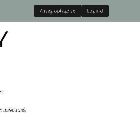
Ansøg optagelse
Log ind
kt
vr: 33963548