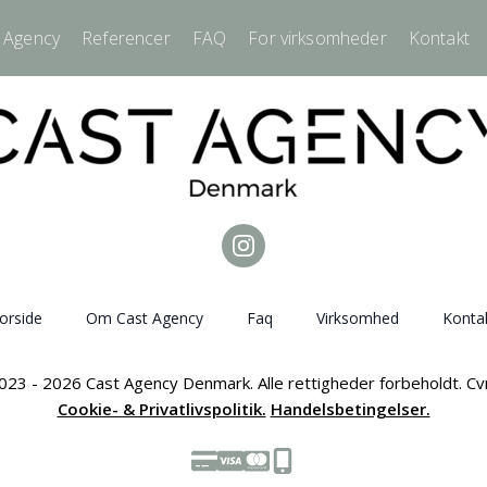
 Agency
Referencer
FAQ
For virksomheder
Kontakt
orside
Om Cast Agency
Faq
Virksomhed
Konta
023 - 2026 Cast Agency Denmark. Alle rettigheder forbeholdt. C
Cookie- & Privatlivspolitik.
Handelsbetingelser.