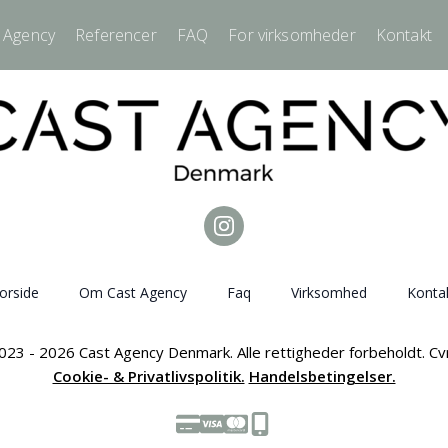
 Agency
Referencer
FAQ
For virksomheder
Kontakt
orside
Om Cast Agency
Faq
Virksomhed
Konta
023 - 2026 Cast Agency Denmark. Alle rettigheder forbeholdt. C
Cookie- & Privatlivspolitik.
Handelsbetingelser.