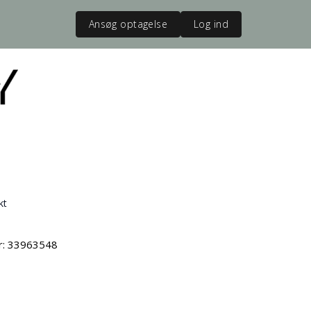
Ansøg optagelse
Log ind
kt
vr: 33963548