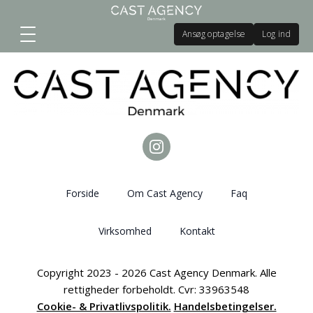
Ansøg optagelse
Log ind
Forside
Om Cast Agency
Faq
Virksomhed
Kontakt
Copyright 2023 - 2026 Cast Agency Denmark. Alle
rettigheder forbeholdt. Cvr: 33963548
Cookie- & Privatlivspolitik.
Handelsbetingelser.