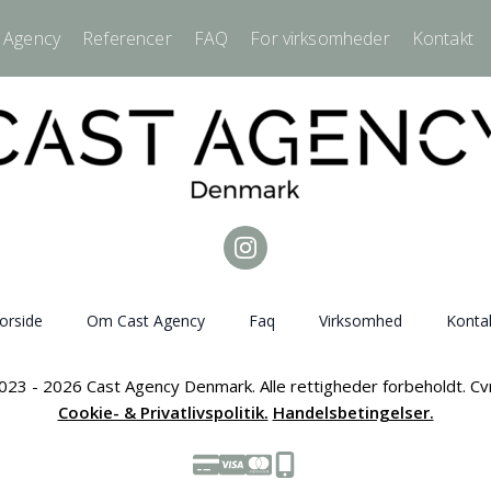
 Agency
Referencer
FAQ
For virksomheder
Kontakt
orside
Om Cast Agency
Faq
Virksomhed
Konta
023 - 2026 Cast Agency Denmark. Alle rettigheder forbeholdt. C
Cookie- & Privatlivspolitik.
Handelsbetingelser.