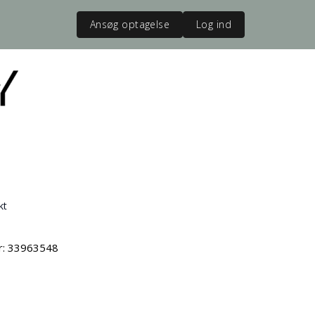
Ansøg optagelse
Log ind
kt
vr: 33963548