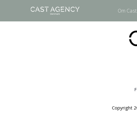
Om Cast
F
Copyright 2