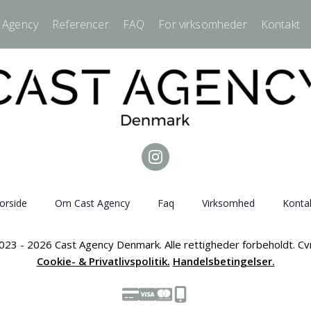
 Agency
Referencer
FAQ
For virksomheder
Kontakt
orside
Om Cast Agency
Faq
Virksomhed
Konta
023 - 2026 Cast Agency Denmark. Alle rettigheder forbeholdt. C
Cookie- & Privatlivspolitik.
Handelsbetingelser.