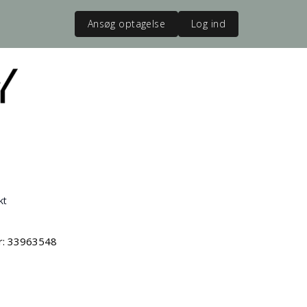
Ansøg optagelse
Log ind
kt
vr: 33963548